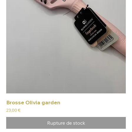
Brosse Olivia garden
Prix
23,00 €
Rupture de stock