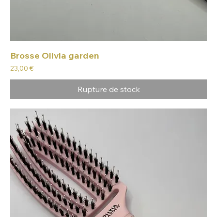
Brosse Olivia garden
Prix
23,00 €
Rupture de stock