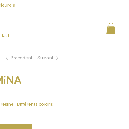
ieure à
ntact
Précédent
Suivant
MiNA
resine . Différents coloris