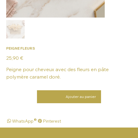
PEIGNE FLEURS
Prix
25,90 €
Peigne pour cheveux avec des fleurs en pâte
polymère caramel doré.
Ajouter au panier
WhatsApp
Pinterest