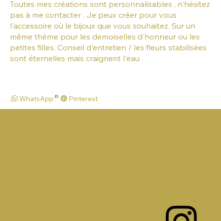
Toutes mes créations sont personnalisables , n'hésitez
pas à me contacter . Je peux créer pour vous
l'accessoire où le bijoux que vous souhaitez. Sur un
même thème pour les demoiselles d'honneur ou les
petites filles. Conseil d'entretien / les fleurs stabilisées
sont éternelles mais craignent l'eau .
WhatsApp
Pinterest
FLOW HAIR ACCESSORIES
by FD Concept
1 Rue du Breuil
42390 VILLARS
Conditions Générales de Vente
Mentions légales
Politique de confidentialité