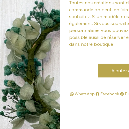
Toutes nos créations sont d
commande on peut en faire p
souhaitez. Si un modèle n'es
également. Si vous souhaite
personnalisée vous pouvez n
possible aussi de réserver 
dans notre boutique
Ajouter 
WhatsApp
Facebook
Pi