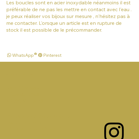
Les boucles sont en acier inoxydable néanmoins il est
préférable de ne pas les mettre en contact avec l'eau .
je peux réaliser vos bijoux sur mesure , n'hésitez pas à
me contacter. L'orsque un article est en rupture de
stock il est possible de le précommander.
WhatsApp
Pinterest
FLOW HAIR ACCESSORIES
by FD Concept
1 Rue du Breuil
42390 VILLARS
Conditions Générales de Vente
Mentions légales
Politique de confidentialité
Politique de cookies