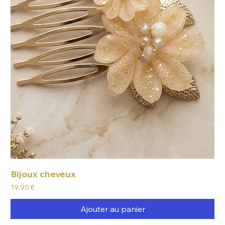
Bijoux cheveux
Prix
19,90 €
Ajouter au panier