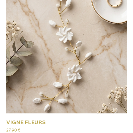
VIGNE FLEURS
Prix
27,90 €