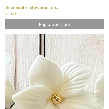
Accessoire cheveux Luna
Prix
32,00 €
Rupture de stock