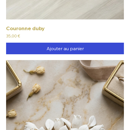
Couronne duby
Prix
35,00 €
Ajouter au panier