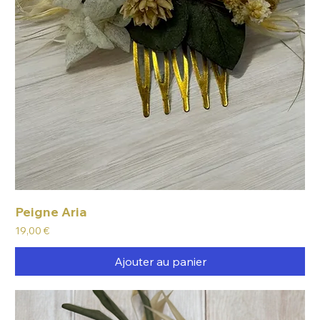
Peigne Aria
Prix
19,00 €
Ajouter au panier