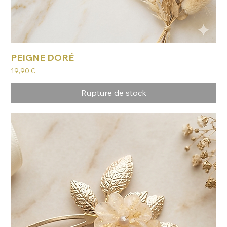
PEIGNE DORÉ
Prix
19,90 €
Rupture de stock