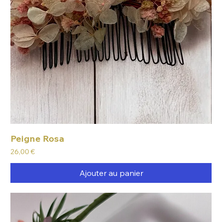
Peigne Rosa
Prix
26,00 €
Ajouter au panier