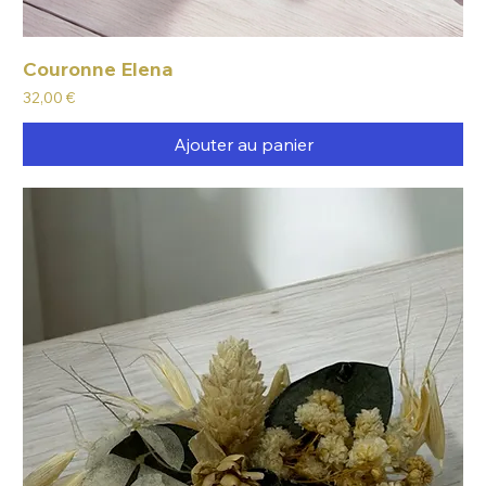
Couronne Elena
Prix
32,00 €
Ajouter au panier